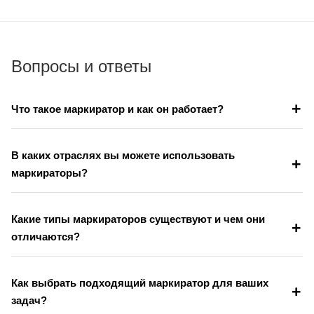
Вопросы и ответы
+
Что такое маркиратор и как он работает?
Маркиратор — это устройство для нанесения маркировки
(текста, штрихкодов, логотипов) на поверхности, такие как
В каких отраслях вы можете использовать
+
металл, пластик или бумага. В зависимости от типа,
маркираторы?
лазерные маркираторы выжигают или изменяют цвет
Вы можете применять маркираторы в автомобильной
материала, струйные наносят чернила, а ударно-точечные
отрасли, электронике, фармацевтике, пищевой
Какие типы маркираторов существуют и чем они
создают маркировку механическим воздействием.
+
промышленности и логистике для нанесения серийных
отличаются?
номеров, дат производства, обеспечивая контроль
Основные типы:
качества и отслеживание продукции.
Как выбрать подходящий маркиратор для ваших
+
задач?
Лазерные:
точные, долговечные, подходят для