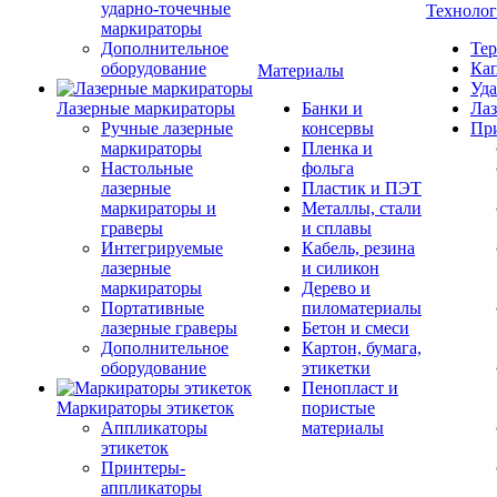
ударно-точечные
Техноло
маркираторы
Дополнительное
Тер
оборудование
Кап
Материалы
Уда
Лазерные маркираторы
Банки и
Лаз
Ручные лазерные
консервы
Пр
маркираторы
Пленка и
Настольные
фольга
лазерные
Пластик и ПЭТ
маркираторы и
Металлы, стали
граверы
и сплавы
Интегрируемые
Кабель, резина
лазерные
и силикон
маркираторы
Дерево и
Портативные
пиломатериалы
лазерные граверы
Бетон и смеси
Дополнительное
Картон, бумага,
оборудование
этикетки
Пенопласт и
Маркираторы этикеток
пористые
Аппликаторы
материалы
этикеток
Принтеры-
аппликаторы