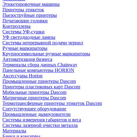
Этикетировочные машины
Принтеры этикеток
Пьезоструйные принтеры
Печатающие головки
Контроллеры
Системы УФ-сушки
УФ светодиодные лампы
Системы непрерывной подачи чернил
Ручные маркираторы
Крупносимвольные ручные маркираторы
Автоматизация бизнеса
Терминалы сбора данных Chainway
Панельные компьютеры HORION
Аксессуары Horion
Промышленные принтеры Dascom
Принтеры пластиковых карт Dascom
Мобильные принтеры Dascom
Матричные принтеры Dascom
Термотрансферные принтеры этикеток Dascom
Сопутствующее оборудование
Промышленные дымоуловители
Системы измерения габаритов и веса
Системы лазерной очистки металла
Материалы
Банки и консервы