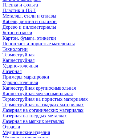
Пленка и фольга
Пластик и ПЭТ
Металлы, стали и сплавы
Кабель, резина и силикон
Дерево и пиломатериалы
Бетон и смеси
Картон, бумага, этикетки
Пенопласт и пористые материалы
Технологии
Термоструйная
Каплеструйная
Ударно-точечная
Лазерная
Примеры маркировки
Ударно-точечная
Каплеструйная крупносимвольная
Каплеструйная мелкосимвольная
Термоструйная на пористых материалах
Термоструйная на гладких материалах
Лазерная на органических материалах
Лазерная на твердых металлах
Лазерная на мягких металлах
Отрасли
Медицинские изделия
Молочная продукция