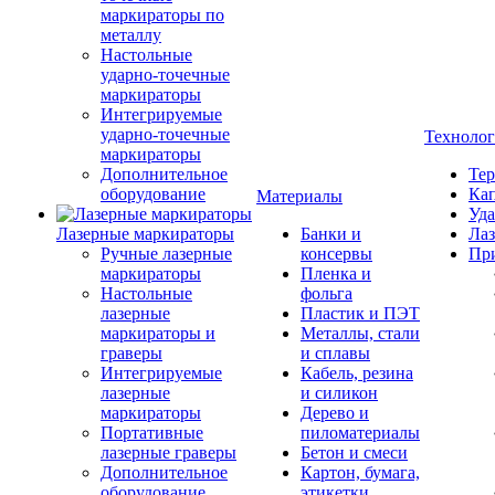
маркираторы по
металлу
Настольные
ударно-точечные
маркираторы
Интегрируемые
ударно-точечные
Техноло
маркираторы
Дополнительное
Тер
оборудование
Кап
Материалы
Уда
Лазерные маркираторы
Банки и
Лаз
Ручные лазерные
консервы
Пр
маркираторы
Пленка и
Настольные
фольга
лазерные
Пластик и ПЭТ
маркираторы и
Металлы, стали
граверы
и сплавы
Интегрируемые
Кабель, резина
лазерные
и силикон
маркираторы
Дерево и
Портативные
пиломатериалы
лазерные граверы
Бетон и смеси
Дополнительное
Картон, бумага,
оборудование
этикетки