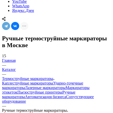
YouTube
WhatsApp
Яндекс.Дзен
Ручные термоструйные маркираторы
в Москве
15
Главная
—
Каталог
—
Термоструйные маркираторы
Каплеструйные маркираторы
Ударно-точечные
маркираторы
Лазерные маркираторы
Маркираторы
этикеток
Пьезоструйные принтеры
Ручные
маркираторы
Автоматизация бизнеса
Сопутствующее
оборудование
—
Ручные термоструйные маркираторы