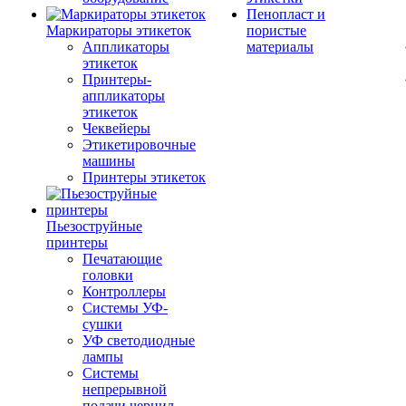
Пенопласт и
Маркираторы этикеток
пористые
Аппликаторы
материалы
этикеток
Принтеры-
аппликаторы
этикеток
Чеквейеры
Этикетировочные
машины
Принтеры этикеток
Пьезоструйные
принтеры
Печатающие
головки
Контроллеры
Системы УФ-
сушки
УФ светодиодные
лампы
Системы
непрерывной
подачи чернил