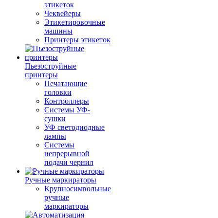
этикеток
Чеквейеры
Этикетировочные
машины
Принтеры этикеток
Пьезоструйные
принтеры
Печатающие
головки
Контроллеры
Системы УФ-
сушки
УФ светодиодные
лампы
Системы
непрерывной
подачи чернил
Ручные маркираторы
Крупносимвольные
ручные
маркираторы