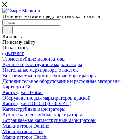
Интернет-магазин представительского класса
Каталог
По всему сайту
По каталогу
Каталог
Термоструйные маркираторы
Ручные термоструйные маркираторы
Настольные маркираторы этикеток
Встраиваемые термоструйные маркираторы
Дополнительное оборудование и расходные материалы
Картиджи GG
Картриджи Bentsai
Оборудование для маркираторов краской
Картриджи DOCOD (CODPAD)
Каплеструйные маркираторы
Ручные каплеструйные маркираторы
Встраиваемые каплеструйные маркираторы
Маркираторы Domino
Маркираторы Linx
Маркираторы Hitachi