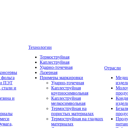
Технологии
Термоструйная
Каплеструйная
Ударно-точечная
Отрасли
консервы
Лазерная
 фольга
Примеры маркировки
Меди
 и ПЭТ
Ударно-точечная
издел
 стали и
Каплеструйная
Моло
крупносимвольная
проду
резина и
Каплеструйная
Конди
мелкосимвольная
издел
Термоструйная на
Безал
ериалы
пористых материалах
проду
смеси
Термоструйная на гладких
Прод
бумага,
материалах
питан