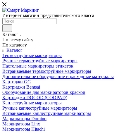
Интернет-магазин представительского класса
Каталог
По всему сайту
По каталогу
Каталог
Термоструйные маркираторы
Ручные термоструйные маркираторы
Настольные маркираторы этикеток
Встраиваемые термоструйные маркираторы
Дополнительное оборудование и расходные материалы
Картиджи GG
Картриджи Bentsai
Оборудование для маркираторов краской
Картриджи DOCOD (CODPAD)
Каплеструйные маркираторы
Ручные каплеструйные маркираторы
Встраиваемые каплеструйные маркираторы
Маркираторы Domino
Маркираторы Linx
Маркираторы Hitachi