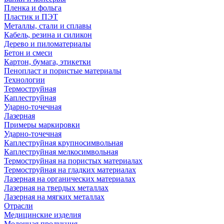
Пленка и фольга
Пластик и ПЭТ
Металлы, стали и сплавы
Кабель, резина и силикон
Дерево и пиломатериалы
Бетон и смеси
Картон, бумага, этикетки
Пенопласт и пористые материалы
Технологии
Термоструйная
Каплеструйная
Ударно-точечная
Лазерная
Примеры маркировки
Ударно-точечная
Каплеструйная крупносимвольная
Каплеструйная мелкосимвольная
Термоструйная на пористых материалах
Термоструйная на гладких материалах
Лазерная на органических материалах
Лазерная на твердых металлах
Лазерная на мягких металлах
Отрасли
Медицинские изделия
Молочная продукция