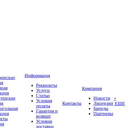
Информация
цинские
ия
Реквизиты
чная
Компания
Услуги
кция
Статьи
терские
Новости
+
Условия
ия
Контакты
Лицензии
ЕЩЕ
оплаты
когольная
Бренды
Гарантия и
кция
Партнеры
возврат
укты
Условия
ия
доставки