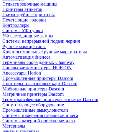
Этикетировочные машины
Принтеры этикеток
Пьезоструйные принтеры
Печатающие головки
Контроллеры
Системы УФ-сушки
УФ светодиодные лампы
Системы непрерывной подачи чернил
Ручные маркираторы
Крупносимвольные ручные маркираторы
Автоматизация бизнеса
Терминалы сбора данных Chainway
Панельные компьютеры HORION
Аксессуары Horion
Промышленные принтеры Dascom
Принтеры пластиковых карт Dascom
Мобильные принтеры Dascom
Матричные принтеры Dascom
Термотрансферные принтеры этикеток Dascom
Сопутствующее оборудование
Промышленные дымоуловители
Системы измерения габаритов и веса
Системы лазерной очистки металла
Материалы
Банки и консервы