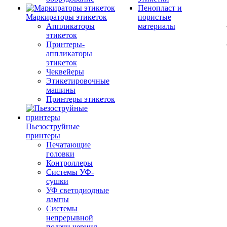
Пенопласт и
Маркираторы этикеток
пористые
Аппликаторы
материалы
этикеток
Принтеры-
аппликаторы
этикеток
Чеквейеры
Этикетировочные
машины
Принтеры этикеток
Пьезоструйные
принтеры
Печатающие
головки
Контроллеры
Системы УФ-
сушки
УФ светодиодные
лампы
Системы
непрерывной
подачи чернил