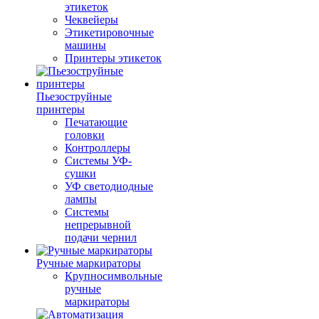
этикеток
Чеквейеры
Этикетировочные
машины
Принтеры этикеток
Пьезоструйные
принтеры
Печатающие
головки
Контроллеры
Системы УФ-
сушки
УФ светодиодные
лампы
Системы
непрерывной
подачи чернил
Ручные маркираторы
Крупносимвольные
ручные
маркираторы