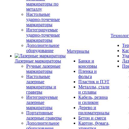
маркираторы по
металлу
Настольные
ударно-точечные
маркираторы
Интегрируемые
ударно-точечные
Техноло
маркираторы
Дополнительное
Тер
оборудование
Кап
Материалы
Уда
Лазерные маркираторы
Банки и
Лаз
Ручные лазерные
консервы
Пр
маркираторы
Пленка и
Настольные
фольга
лазерные
Пластик и ПЭТ
маркираторы и
Металлы, стали
граверы
и сплавы
Интегрируемые
Кабель, резина
лазерные
и силикон
маркираторы
Дерево и
Портативные
пиломатериалы
лазерные граверы
Бетон и смеси
Дополнительное
Картон, бумага,
оборудование
этикетки