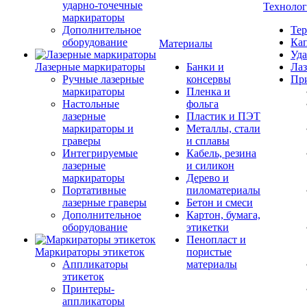
ударно-точечные
Техноло
маркираторы
Дополнительное
Тер
оборудование
Кап
Материалы
Уда
Лазерные маркираторы
Банки и
Лаз
Ручные лазерные
консервы
Пр
маркираторы
Пленка и
Настольные
фольга
лазерные
Пластик и ПЭТ
маркираторы и
Металлы, стали
граверы
и сплавы
Интегрируемые
Кабель, резина
лазерные
и силикон
маркираторы
Дерево и
Портативные
пиломатериалы
лазерные граверы
Бетон и смеси
Дополнительное
Картон, бумага,
оборудование
этикетки
Пенопласт и
Маркираторы этикеток
пористые
Аппликаторы
материалы
этикеток
Принтеры-
аппликаторы