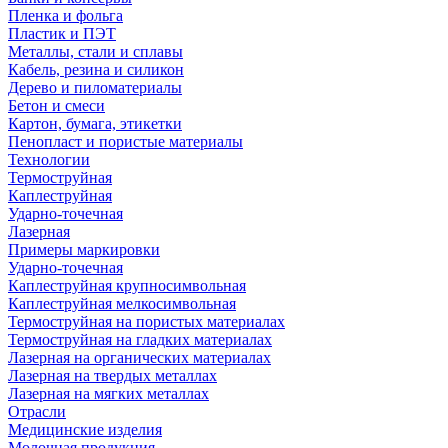
Пленка и фольга
Пластик и ПЭТ
Металлы, стали и сплавы
Кабель, резина и силикон
Дерево и пиломатериалы
Бетон и смеси
Картон, бумага, этикетки
Пенопласт и пористые материалы
Технологии
Термоструйная
Каплеструйная
Ударно-точечная
Лазерная
Примеры маркировки
Ударно-точечная
Каплеструйная крупносимвольная
Каплеструйная мелкосимвольная
Термоструйная на пористых материалах
Термоструйная на гладких материалах
Лазерная на органических материалах
Лазерная на твердых металлах
Лазерная на мягких металлах
Отрасли
Медицинские изделия
Молочная продукция