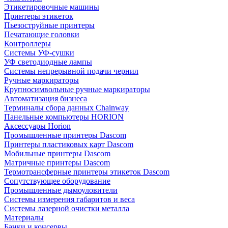
Этикетировочные машины
Принтеры этикеток
Пьезоструйные принтеры
Печатающие головки
Контроллеры
Системы УФ-сушки
УФ светодиодные лампы
Системы непрерывной подачи чернил
Ручные маркираторы
Крупносимвольные ручные маркираторы
Автоматизация бизнеса
Терминалы сбора данных Chainway
Панельные компьютеры HORION
Аксессуары Horion
Промышленные принтеры Dascom
Принтеры пластиковых карт Dascom
Мобильные принтеры Dascom
Матричные принтеры Dascom
Термотрансферные принтеры этикеток Dascom
Сопутствующее оборудование
Промышленные дымоуловители
Системы измерения габаритов и веса
Системы лазерной очистки металла
Материалы
Банки и консервы