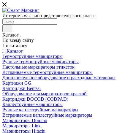
Интернет-магазин представительского класса
Каталог
По всему сайту
По каталогу
Каталог
Термоструйные маркираторы
Ручные термоструйные маркираторы
Настольные маркираторы этикеток
Встраиваемые термоструйные маркираторы
Дополнительное оборудование и расходные материалы
Картиджи GG
Картриджи Bentsai
Оборудование для маркираторов краской
Картриджи DOCOD (CODPAD)
Каплеструйные маркираторы
Ручные каплеструйные маркираторы
Встраиваемые каплеструйные маркираторы
Маркираторы Domino
Маркираторы Linx
Маркираторы Hitachi