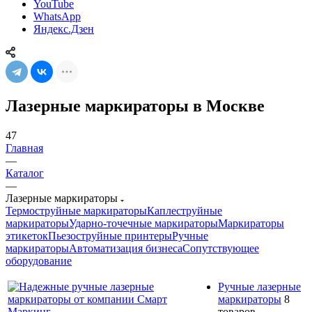
YouTube
WhatsApp
Яндекс.Дзен
Лазерные маркираторы в Москве
47
Главная
—
Каталог
—
Лазерные маркираторы
Термоструйные маркираторы
Каплеструйные
маркираторы
Ударно-точечные маркираторы
Маркираторы
этикеток
Пьезоструйные принтеры
Ручные
маркираторы
Автоматизация бизнеса
Сопутствующее
оборудование
Ручные лазерные
маркираторы
8
товаров