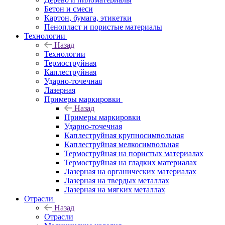
Бетон и смеси
Картон, бумага, этикетки
Пенопласт и пористые материалы
Технологии
Назад
Технологии
Термоструйная
Каплеструйная
Ударно-точечная
Лазерная
Примеры маркировки
Назад
Примеры маркировки
Ударно-точечная
Каплеструйная крупносимвольная
Каплеструйная мелкосимвольная
Термоструйная на пористых материалах
Термоструйная на гладких материалах
Лазерная на органических материалах
Лазерная на твердых металлах
Лазерная на мягких металлах
Отрасли
Назад
Отрасли