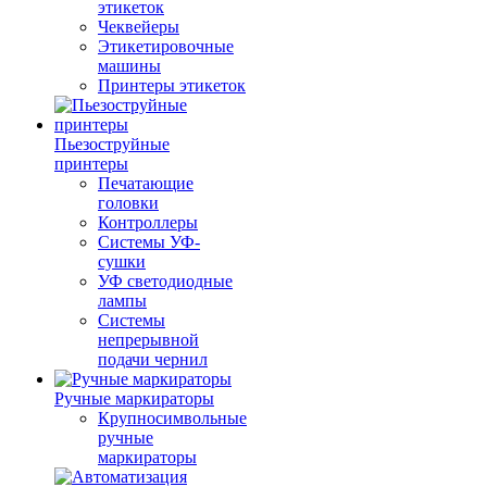
этикеток
Чеквейеры
Этикетировочные
машины
Принтеры этикеток
Пьезоструйные
принтеры
Печатающие
головки
Контроллеры
Системы УФ-
сушки
УФ светодиодные
лампы
Системы
непрерывной
подачи чернил
Ручные маркираторы
Крупносимвольные
ручные
маркираторы