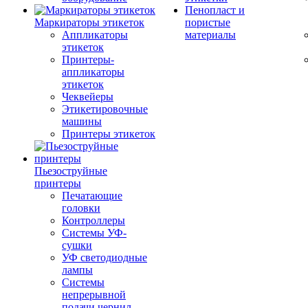
Пенопласт и
Маркираторы этикеток
пористые
Аппликаторы
материалы
этикеток
Принтеры-
аппликаторы
этикеток
Чеквейеры
Этикетировочные
машины
Принтеры этикеток
Пьезоструйные
принтеры
Печатающие
головки
Контроллеры
Системы УФ-
сушки
УФ светодиодные
лампы
Системы
непрерывной
подачи чернил