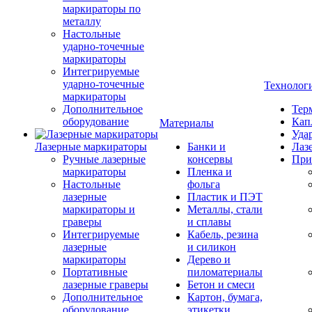
маркираторы по
металлу
Настольные
ударно-точечные
маркираторы
Интегрируемые
ударно-точечные
Технолог
маркираторы
Дополнительное
Тер
оборудование
Кап
Материалы
Уда
Лазерные маркираторы
Банки и
Лаз
Ручные лазерные
консервы
При
маркираторы
Пленка и
Настольные
фольга
лазерные
Пластик и ПЭТ
маркираторы и
Металлы, стали
граверы
и сплавы
Интегрируемые
Кабель, резина
лазерные
и силикон
маркираторы
Дерево и
Портативные
пиломатериалы
лазерные граверы
Бетон и смеси
Дополнительное
Картон, бумага,
оборудование
этикетки