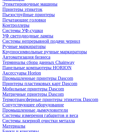
Этикетировочные машины
Принтеры этикеток
Пьезоструйные принтеры
Печатающие головки
Контроллеры
Системы УФ-сушки
УФ светодиодные лампы
Системы непрерывной подачи чернил
Ручные маркираторы
Крупносимвольные ручные маркираторы
Автоматизация бизнеса
Терминалы сбора данных Chainway
Панельные компьютеры HORION
Аксессуары Horion
Промышленные принтеры Dascom
Принтеры пластиковых карт Dascom
Мобильные принтеры Dascom
Матричные принтеры Dascom
Термотрансферные принтеры этикеток Dascom
Сопутствующее оборудование
Промышленные дымоуловители
Системы измерения габаритов и веса
Системы лазерной очистки металла
Материалы
Банки и консервы