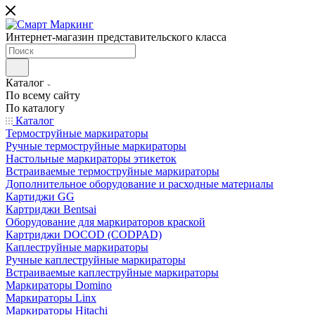
Интернет-магазин представительского класса
Каталог
По всему сайту
По каталогу
Каталог
Термоструйные маркираторы
Ручные термоструйные маркираторы
Настольные маркираторы этикеток
Встраиваемые термоструйные маркираторы
Дополнительное оборудование и расходные материалы
Картиджи GG
Картриджи Bentsai
Оборудование для маркираторов краской
Картриджи DOCOD (CODPAD)
Каплеструйные маркираторы
Ручные каплеструйные маркираторы
Встраиваемые каплеструйные маркираторы
Маркираторы Domino
Маркираторы Linx
Маркираторы Hitachi