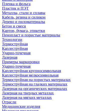
Пленка и фольга
Пластик и ПЭТ
Металлы, стали и сплавы
Кабель, резина и силикон
Дерево и пиломатериалы
Бетон и смеси
Картон, бумага, этикетки
Пенопласт и пористые материалы
Технологии
Термоструйная
Каплеструйная
Ударно-точечная
Лазерная
Примеры маркировки
Ударно-точечная
Каплеструйная крупносимвольная
Каплеструйная мелкосимвольная
Термоструйная на пористых материалах
Термоструйная на гладких материалах
Лазерная на органических материалах
Лазерная на твердых металлах
Лазерная на мягких металлах
Отрасли
Медицинские изделия
Молочная продукция