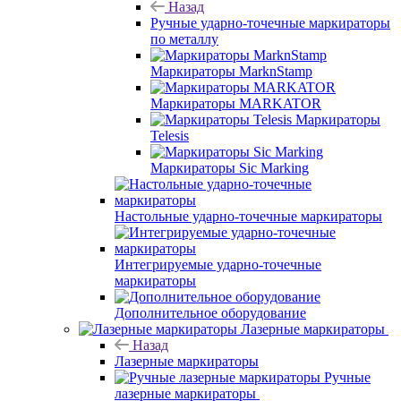
Назад
Ручные ударно-точечные маркираторы
по металлу
Маркираторы MarknStamp
Маркираторы MARKATOR
Маркираторы
Telesis
Маркираторы Sic Marking
Настольные ударно-точечные маркираторы
Интегрируемые ударно-точечные
маркираторы
Дополнительное оборудование
Лазерные маркираторы
Назад
Лазерные маркираторы
Ручные
лазерные маркираторы