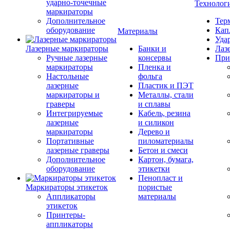
ударно-точечные
Технолог
маркираторы
Дополнительное
Тер
оборудование
Кап
Материалы
Уда
Лазерные маркираторы
Банки и
Лаз
Ручные лазерные
консервы
При
маркираторы
Пленка и
Настольные
фольга
лазерные
Пластик и ПЭТ
маркираторы и
Металлы, стали
граверы
и сплавы
Интегрируемые
Кабель, резина
лазерные
и силикон
маркираторы
Дерево и
Портативные
пиломатериалы
лазерные граверы
Бетон и смеси
Дополнительное
Картон, бумага,
оборудование
этикетки
Пенопласт и
Маркираторы этикеток
пористые
Аппликаторы
материалы
этикеток
Принтеры-
аппликаторы