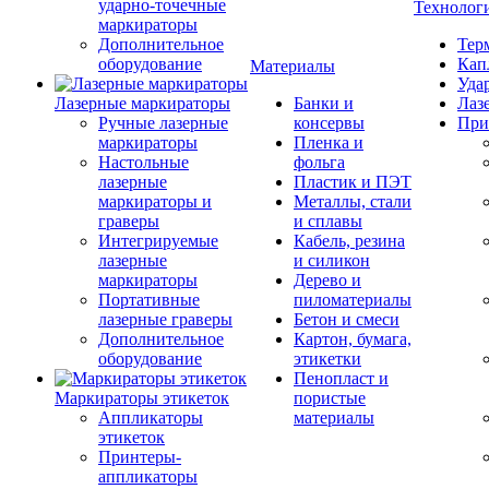
ударно-точечные
Технолог
маркираторы
Дополнительное
Тер
оборудование
Кап
Материалы
Уда
Лазерные маркираторы
Банки и
Лаз
Ручные лазерные
консервы
При
маркираторы
Пленка и
Настольные
фольга
лазерные
Пластик и ПЭТ
маркираторы и
Металлы, стали
граверы
и сплавы
Интегрируемые
Кабель, резина
лазерные
и силикон
маркираторы
Дерево и
Портативные
пиломатериалы
лазерные граверы
Бетон и смеси
Дополнительное
Картон, бумага,
оборудование
этикетки
Пенопласт и
Маркираторы этикеток
пористые
Аппликаторы
материалы
этикеток
Принтеры-
аппликаторы