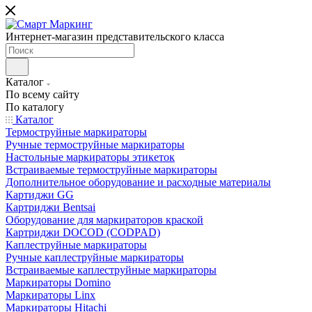
Интернет-магазин представительского класса
Каталог
По всему сайту
По каталогу
Каталог
Термоструйные маркираторы
Ручные термоструйные маркираторы
Настольные маркираторы этикеток
Встраиваемые термоструйные маркираторы
Дополнительное оборудование и расходные материалы
Картиджи GG
Картриджи Bentsai
Оборудование для маркираторов краской
Картриджи DOCOD (CODPAD)
Каплеструйные маркираторы
Ручные каплеструйные маркираторы
Встраиваемые каплеструйные маркираторы
Маркираторы Domino
Маркираторы Linx
Маркираторы Hitachi