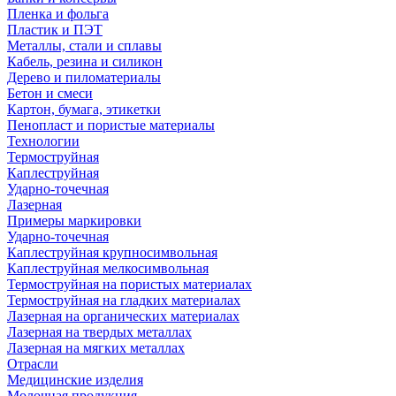
Пленка и фольга
Пластик и ПЭТ
Металлы, стали и сплавы
Кабель, резина и силикон
Дерево и пиломатериалы
Бетон и смеси
Картон, бумага, этикетки
Пенопласт и пористые материалы
Технологии
Термоструйная
Каплеструйная
Ударно-точечная
Лазерная
Примеры маркировки
Ударно-точечная
Каплеструйная крупносимвольная
Каплеструйная мелкосимвольная
Термоструйная на пористых материалах
Термоструйная на гладких материалах
Лазерная на органических материалах
Лазерная на твердых металлах
Лазерная на мягких металлах
Отрасли
Медицинские изделия
Молочная продукция