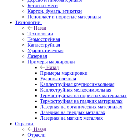
Бетон и смеси
Картон, бумага, этикетки
Пенопласт и пористые материалы
Технологии
Назад
Технологии
Термоструйная
Каплеструйная
Ударно-точечная
Лазерная
Примеры маркировки
Назад
Примеры маркировки
Ударно-точечная
Каплеструйная крупносимвольная
Каплеструйная мелкосимвольная
Термоструйная на пористых материалах
Термоструйная на гладких материалах
Лазерная на органических материалах
Лазерная на твердых металлах
Лазерная на мягких металлах
Отрасли
Назад
Отрасли