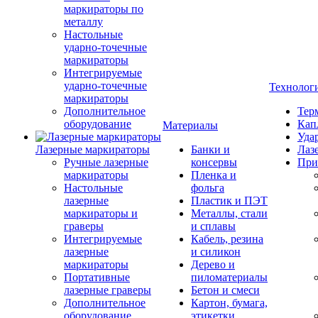
маркираторы по
металлу
Настольные
ударно-точечные
маркираторы
Интегрируемые
ударно-точечные
Технолог
маркираторы
Дополнительное
Тер
оборудование
Кап
Материалы
Уда
Лазерные маркираторы
Банки и
Лаз
Ручные лазерные
консервы
При
маркираторы
Пленка и
Настольные
фольга
лазерные
Пластик и ПЭТ
маркираторы и
Металлы, стали
граверы
и сплавы
Интегрируемые
Кабель, резина
лазерные
и силикон
маркираторы
Дерево и
Портативные
пиломатериалы
лазерные граверы
Бетон и смеси
Дополнительное
Картон, бумага,
оборудование
этикетки