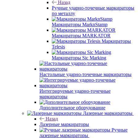
Назад
Ручные ударно-точечные маркираторы
по металлу
Маркираторы MarknStamp
Маркираторы MARKATOR
Маркираторы
Telesis
Маркираторы Sic Marking
Настольные ударно-точечные маркираторы
Интегрируемые ударно-точечные
маркираторы
Дополнительное оборудование
Лазерные маркираторы
Назад
Лазерные маркираторы
Ручные
лазерные маркираторы