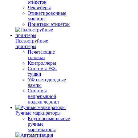
этикеток
Чеквейеры
Этикетировочные
машины
Принтеры этикеток
Пьезоструйные
принтеры
Печатающие
головки
Контроллеры
Системы УФ-
сушки
УФ светодиодные
лампы
Системы
непрерывной
подачи чернил
Ручные маркираторы
Крупносимвольные
ручные
маркираторы