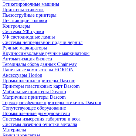
Этикетировочные машины
Принтеры этикеток
Пьезоструйные принтеры
Печатающие головки
Контроллеры
Системы УФ-сушки
УФ светодиодные лампы
Системы непрерывной подачи чернил
Ручные маркираторы
Крупносимвольные ручные маркираторы
Автоматизация бизнеса
Терминалы сбора данных Chainway
Панельные компьютеры HORION
Аксессуары Horion
Промышленные принтеры Dascom
Принтеры пластиковых карт Dascom
Мобильные принтеры Dascom
Матричные принтеры Dascom
Термотрансферные принтеры этикеток Dascom
Сопутствующее оборудование
Промышленные дымоуловители
Системы измерения габаритов и веса
Системы лазерной очистки металла
Материалы
Банки и консервы