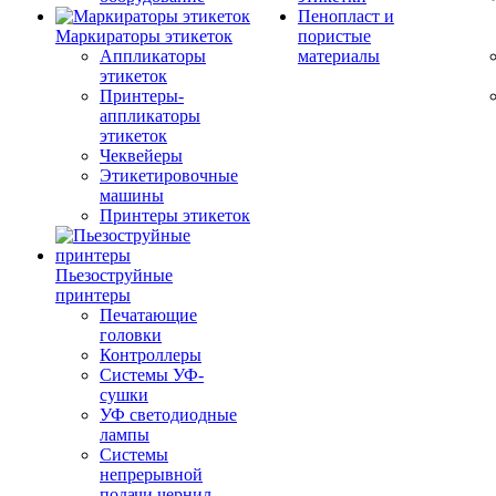
Пенопласт и
Маркираторы этикеток
пористые
Аппликаторы
материалы
этикеток
Принтеры-
аппликаторы
этикеток
Чеквейеры
Этикетировочные
машины
Принтеры этикеток
Пьезоструйные
принтеры
Печатающие
головки
Контроллеры
Системы УФ-
сушки
УФ светодиодные
лампы
Системы
непрерывной
подачи чернил