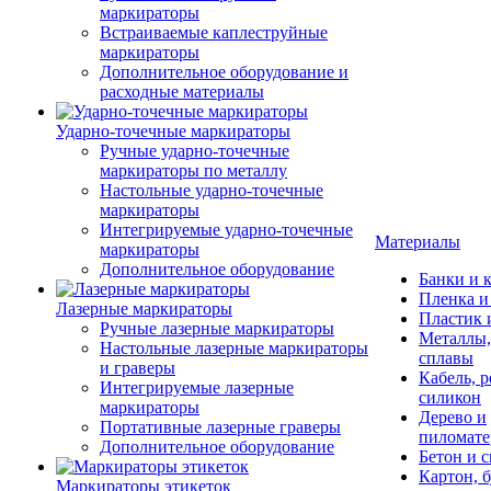
маркираторы
Встраиваемые каплеструйные
маркираторы
Дополнительное оборудование и
расходные материалы
Ударно-точечные маркираторы
Ручные ударно-точечные
маркираторы по металлу
Настольные ударно-точечные
маркираторы
Интегрируемые ударно-точечные
Материалы
маркираторы
Дополнительное оборудование
Банки и 
Пленка и
Лазерные маркираторы
Пластик
Ручные лазерные маркираторы
Металлы,
Настольные лазерные маркираторы
сплавы
и граверы
Кабель, р
Интегрируемые лазерные
силикон
маркираторы
Дерево и
Портативные лазерные граверы
пиломат
Дополнительное оборудование
Бетон и 
Картон, б
Маркираторы этикеток