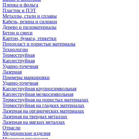
Пленка и фольга
Пластик и ПЭТ
Металлы, стали и сплавы
Кабель, резина и силикон
Дерево и пиломатериалы
Бетон и смеси
Картон, бумага, этикетки
Пенопласт и пористые материалы
Технологии
Термоструйная
Каплеструйная
Ударно-точечная
Лазерная
Примеры маркировки
Ударно-точечная
Каплеструйная крупносимвольная
Каплеструйная мелкосимвольная
Термоструйная на пористых материалах
Термоструйная на гладких материалах
Лазерная на органических материалах
Лазерная на твердых металлах
Лазерная на мягких металлах
Отрасли
Медицинские изделия
Молочная продукция