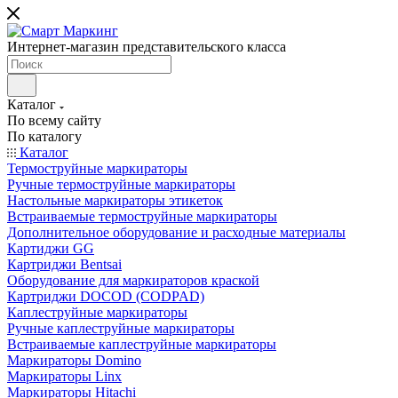
Интернет-магазин представительского класса
Каталог
По всему сайту
По каталогу
Каталог
Термоструйные маркираторы
Ручные термоструйные маркираторы
Настольные маркираторы этикеток
Встраиваемые термоструйные маркираторы
Дополнительное оборудование и расходные материалы
Картиджи GG
Картриджи Bentsai
Оборудование для маркираторов краской
Картриджи DOCOD (CODPAD)
Каплеструйные маркираторы
Ручные каплеструйные маркираторы
Встраиваемые каплеструйные маркираторы
Маркираторы Domino
Маркираторы Linx
Маркираторы Hitachi