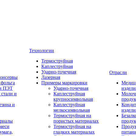
Технологии
Термоструйная
Каплеструйная
Ударно-точечная
Отрасли
консервы
Лазерная
 фольга
Примеры маркировки
Медиц
 и ПЭТ
Ударно-точечная
издели
 стали и
Каплеструйная
Молоч
крупносимвольная
проду
езина и
Каплеструйная
Конди
мелкосимвольная
издели
Термоструйная на
Безалк
ериалы
пористых материалах
проду
смеси
Термоструйная на
Проду
умага,
гладких материалах
питан