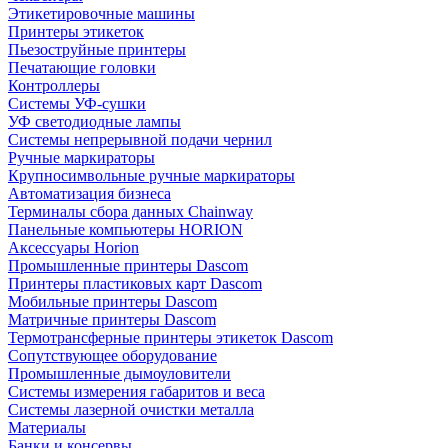
Этикетировочные машины
Принтеры этикеток
Пьезоструйные принтеры
Печатающие головки
Контроллеры
Системы УФ-сушки
УФ светодиодные лампы
Системы непрерывной подачи чернил
Ручные маркираторы
Крупносимвольные ручные маркираторы
Автоматизация бизнеса
Терминалы сбора данных Chainway
Панельные компьютеры HORION
Аксессуары Horion
Промышленные принтеры Dascom
Принтеры пластиковых карт Dascom
Мобильные принтеры Dascom
Матричные принтеры Dascom
Термотрансферные принтеры этикеток Dascom
Сопутствующее оборудование
Промышленные дымоуловители
Системы измерения габаритов и веса
Системы лазерной очистки металла
Материалы
Банки и консервы