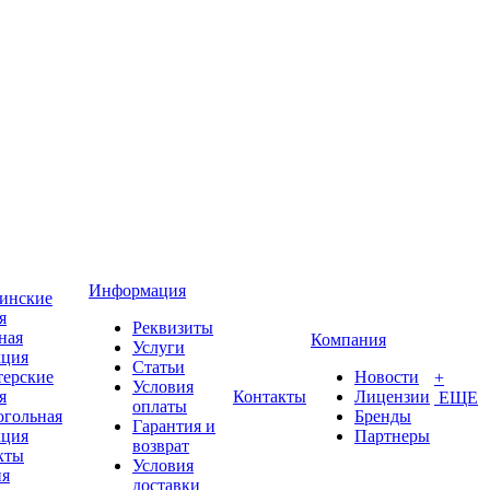
Информация
инские
я
Реквизиты
ная
Компания
Услуги
кция
Статьи
терские
Новости
+
Условия
я
Контакты
Лицензии
ЕЩЕ
оплаты
огольная
Бренды
Гарантия и
кция
Партнеры
возврат
кты
Условия
ия
доставки