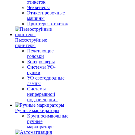
этикеток
Чеквейеры
Этикетировочные
машины
Принтеры этикеток
Пьезоструйные
принтеры
Печатающие
головки
Контроллеры
Системы УФ-
сушки
УФ светодиодные
лампы
Системы
непрерывной
подачи чернил
Ручные маркираторы
Крупносимвольные
ручные
маркираторы