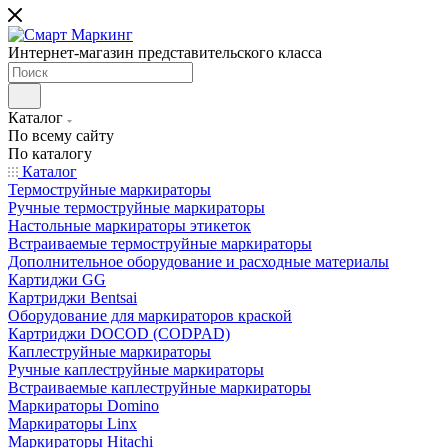
Интернет-магазин представительского класса
Каталог
По всему сайту
По каталогу
Каталог
Термоструйные маркираторы
Ручные термоструйные маркираторы
Настольные маркираторы этикеток
Встраиваемые термоструйные маркираторы
Дополнительное оборудование и расходные материалы
Картиджи GG
Картриджи Bentsai
Оборудование для маркираторов краской
Картриджи DOCOD (CODPAD)
Каплеструйные маркираторы
Ручные каплеструйные маркираторы
Встраиваемые каплеструйные маркираторы
Маркираторы Domino
Маркираторы Linx
Маркираторы Hitachi