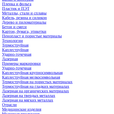
Пленка и фольга
Пластик и ПЭТ
Металлы, стали и сплавы
Кабель, резина и силикон
Дерево и пиломатериалы
Бетон и смеси
Картон, бумага, этикетки
Пенопласт и пористые материалы
Технологии
Термоструйная
Каплеструйная
Ударно-точечная
Лазерная
Примеры маркировки
Ударно-точечная
Каплеструйная крупносимвольная
Каплеструйная мелкосимвольная
Термоструйная на пористых материалах
Термоструйная на гладких материалах
Лазерная на органических материалах
Лазерная на твердых металлах
Лазерная на мягких металлах
Отрасли
Медицинские изделия
Молочная продукция