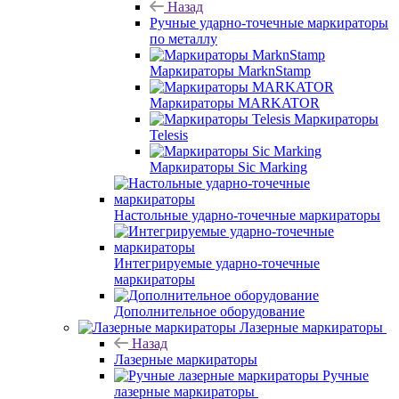
Назад
Ручные ударно-точечные маркираторы
по металлу
Маркираторы MarknStamp
Маркираторы MARKATOR
Маркираторы
Telesis
Маркираторы Sic Marking
Настольные ударно-точечные маркираторы
Интегрируемые ударно-точечные
маркираторы
Дополнительное оборудование
Лазерные маркираторы
Назад
Лазерные маркираторы
Ручные
лазерные маркираторы