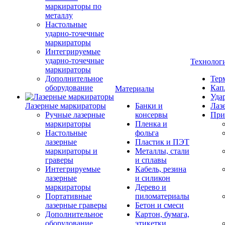
маркираторы по
металлу
Настольные
ударно-точечные
маркираторы
Интегрируемые
ударно-точечные
Технолог
маркираторы
Дополнительное
Тер
оборудование
Кап
Материалы
Уда
Лазерные маркираторы
Банки и
Лаз
Ручные лазерные
консервы
При
маркираторы
Пленка и
Настольные
фольга
лазерные
Пластик и ПЭТ
маркираторы и
Металлы, стали
граверы
и сплавы
Интегрируемые
Кабель, резина
лазерные
и силикон
маркираторы
Дерево и
Портативные
пиломатериалы
лазерные граверы
Бетон и смеси
Дополнительное
Картон, бумага,
оборудование
этикетки