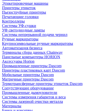
Этикетировочные машины
Принтеры этикеток
Пьезоструйные принтеры
Печатающие головки
Контроллеры
Системы УФ-сушки
УФ светодиодные лампы
Системы непрерывной подачи чернил
Ручные маркираторы
Крупносимвольные ручные маркираторы
Автоматизация бизнеса
Терминалы сбора данных Chainway
Панельные компьютеры HORION
Аксессуары Horion
Промышленные принтеры Dascom
Принтеры пластиковых карт Dascom
Мобильные принтеры Dascom
Матричные принтеры Dascom
Термотрансферные принтеры этикеток Dascom
Сопутствующее оборудование
Промышленные дымоуловители
Системы измерения габаритов и веса
Системы лазерной очистки металла
Материалы
Банки и консервы