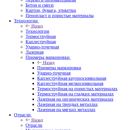
Бетон и смеси
Картон, бумага, этикетки
Пенопласт и пористые материалы
Технологии
Назад
Технологии
Термоструйная
Каплеструйная
Ударно-точечная
Лазерная
Примеры маркировки
Назад
Примеры маркировки
Ударно-точечная
Каплеструйная крупносимвольная
Каплеструйная мелкосимвольная
Термоструйная на пористых материалах
Термоструйная на гладких материалах
Лазерная на органических материалах
Лазерная на твердых металлах
Лазерная на мягких металлах
Отрасли
Назад
Отрасли