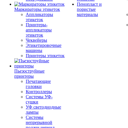
Пенопласт и
Маркираторы этикеток
пористые
Аппликаторы
материалы
этикеток
Принтеры-
аппликаторы
этикеток
Чеквейеры
Этикетировочные
машины
Принтеры этикеток
Пьезоструйные
принтеры
Печатающие
головки
Контроллеры
Системы УФ-
сушки
УФ светодиодные
лампы
Системы
непрерывной
подачи чернил