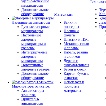
ударно-точечные
Технолог
маркираторы
Дополнительное
Тер
оборудование
Кап
Материалы
Уда
Лазерные маркираторы
Банки и
Лаз
Ручные лазерные
консервы
При
маркираторы
Пленка и
Настольные
фольга
лазерные
Пластик и ПЭТ
маркираторы и
Металлы, стали
граверы
и сплавы
Интегрируемые
Кабель, резина
лазерные
и силикон
маркираторы
Дерево и
Портативные
пиломатериалы
лазерные граверы
Бетон и смеси
Дополнительное
Картон, бумага,
оборудование
этикетки
Пенопласт и
Маркираторы этикеток
пористые
Аппликаторы
материалы
этикеток
Принтеры-
аппликаторы