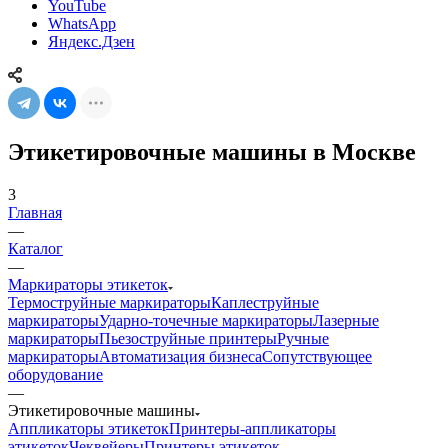
YouTube
WhatsApp
Яндекс.Дзен
Этикетировочные машины в Москве
3
Главная
—
Каталог
—
Маркираторы этикеток
Термоструйные маркираторы
Каплеструйные
маркираторы
Ударно-точечные маркираторы
Лазерные
маркираторы
Пьезоструйные принтеры
Ручные
маркираторы
Автоматизация бизнеса
Сопутствующее
оборудование
—
Этикетировочные машины
Аппликаторы этикеток
Принтеры-аппликаторы
этикеток
Чеквейеры
Принтеры этикеток