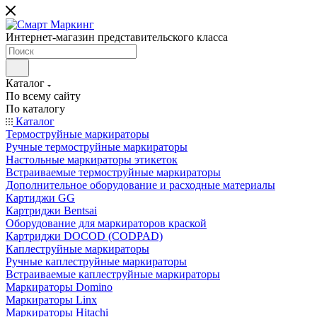
Интернет-магазин представительского класса
Каталог
По всему сайту
По каталогу
Каталог
Термоструйные маркираторы
Ручные термоструйные маркираторы
Настольные маркираторы этикеток
Встраиваемые термоструйные маркираторы
Дополнительное оборудование и расходные материалы
Картиджи GG
Картриджи Bentsai
Оборудование для маркираторов краской
Картриджи DOCOD (CODPAD)
Каплеструйные маркираторы
Ручные каплеструйные маркираторы
Встраиваемые каплеструйные маркираторы
Маркираторы Domino
Маркираторы Linx
Маркираторы Hitachi