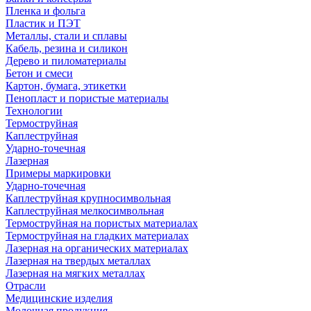
Пленка и фольга
Пластик и ПЭТ
Металлы, стали и сплавы
Кабель, резина и силикон
Дерево и пиломатериалы
Бетон и смеси
Картон, бумага, этикетки
Пенопласт и пористые материалы
Технологии
Термоструйная
Каплеструйная
Ударно-точечная
Лазерная
Примеры маркировки
Ударно-точечная
Каплеструйная крупносимвольная
Каплеструйная мелкосимвольная
Термоструйная на пористых материалах
Термоструйная на гладких материалах
Лазерная на органических материалах
Лазерная на твердых металлах
Лазерная на мягких металлах
Отрасли
Медицинские изделия
Молочная продукция