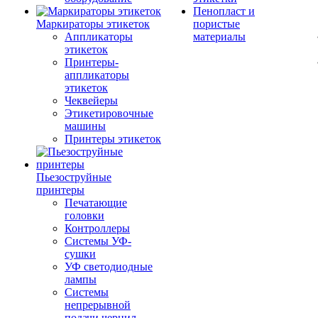
Пенопласт и
Маркираторы этикеток
пористые
Аппликаторы
материалы
этикеток
Принтеры-
аппликаторы
этикеток
Чеквейеры
Этикетировочные
машины
Принтеры этикеток
Пьезоструйные
принтеры
Печатающие
головки
Контроллеры
Системы УФ-
сушки
УФ светодиодные
лампы
Системы
непрерывной
подачи чернил