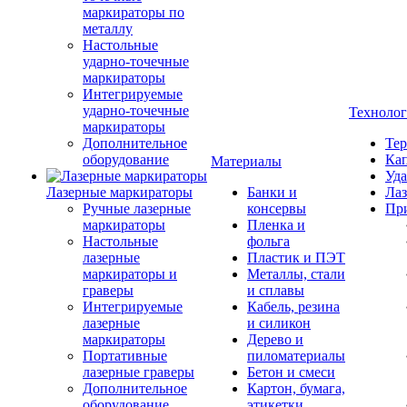
маркираторы по
металлу
Настольные
ударно-точечные
маркираторы
Интегрируемые
ударно-точечные
Техноло
маркираторы
Дополнительное
Тер
оборудование
Кап
Материалы
Уда
Лазерные маркираторы
Банки и
Лаз
Ручные лазерные
консервы
Пр
маркираторы
Пленка и
Настольные
фольга
лазерные
Пластик и ПЭТ
маркираторы и
Металлы, стали
граверы
и сплавы
Интегрируемые
Кабель, резина
лазерные
и силикон
маркираторы
Дерево и
Портативные
пиломатериалы
лазерные граверы
Бетон и смеси
Дополнительное
Картон, бумага,
оборудование
этикетки