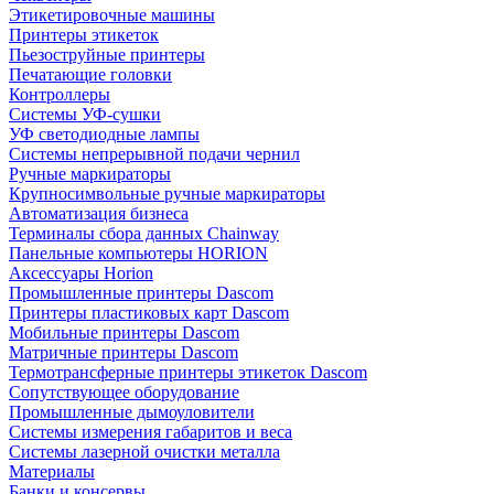
Этикетировочные машины
Принтеры этикеток
Пьезоструйные принтеры
Печатающие головки
Контроллеры
Системы УФ-сушки
УФ светодиодные лампы
Системы непрерывной подачи чернил
Ручные маркираторы
Крупносимвольные ручные маркираторы
Автоматизация бизнеса
Терминалы сбора данных Chainway
Панельные компьютеры HORION
Аксессуары Horion
Промышленные принтеры Dascom
Принтеры пластиковых карт Dascom
Мобильные принтеры Dascom
Матричные принтеры Dascom
Термотрансферные принтеры этикеток Dascom
Сопутствующее оборудование
Промышленные дымоуловители
Системы измерения габаритов и веса
Системы лазерной очистки металла
Материалы
Банки и консервы