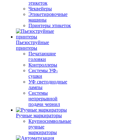
этикеток
Чеквейеры
Этикетировочные
машины
Принтеры этикеток
Пьезоструйные
принтеры
Печатающие
головки
Контроллеры
Системы УФ-
сушки
УФ светодиодные
лампы
Системы
непрерывной
подачи чернил
Ручные маркираторы
Крупносимвольные
ручные
маркираторы