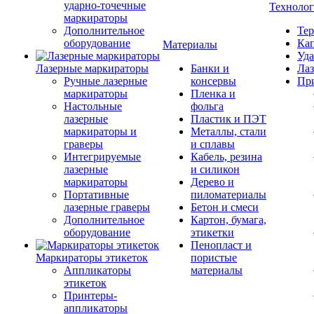
ударно-точечные
Техноло
маркираторы
Дополнительное
Тер
оборудование
Кап
Материалы
Уда
Лазерные маркираторы
Банки и
Лаз
Ручные лазерные
консервы
Пр
маркираторы
Пленка и
Настольные
фольга
лазерные
Пластик и ПЭТ
маркираторы и
Металлы, стали
граверы
и сплавы
Интегрируемые
Кабель, резина
лазерные
и силикон
маркираторы
Дерево и
Портативные
пиломатериалы
лазерные граверы
Бетон и смеси
Дополнительное
Картон, бумага,
оборудование
этикетки
Пенопласт и
Маркираторы этикеток
пористые
Аппликаторы
материалы
этикеток
Принтеры-
аппликаторы