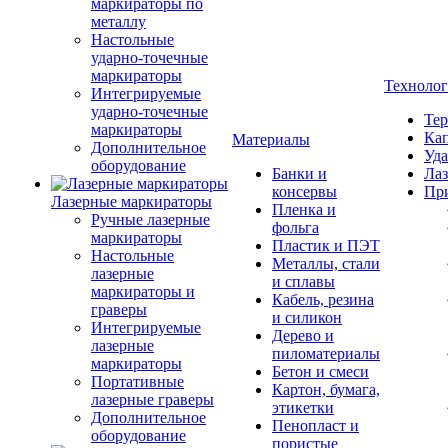
маркираторы по
металлу
Настольные
ударно-точечные
маркираторы
Техноло
Интегрируемые
ударно-точечные
Тер
маркираторы
Кап
Материалы
Дополнительное
Уда
оборудование
Банки и
Лаз
консервы
Пр
Лазерные маркираторы
Пленка и
Ручные лазерные
фольга
маркираторы
Пластик и ПЭТ
Настольные
Металлы, стали
лазерные
и сплавы
маркираторы и
Кабель, резина
граверы
и силикон
Интегрируемые
Дерево и
лазерные
пиломатериалы
маркираторы
Бетон и смеси
Портативные
Картон, бумага,
лазерные граверы
этикетки
Дополнительное
Пенопласт и
оборудование
пористые