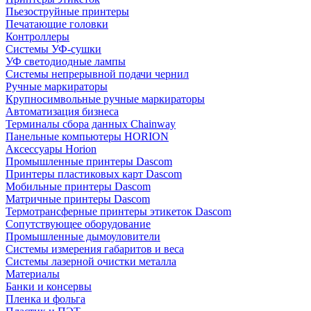
Пьезоструйные принтеры
Печатающие головки
Контроллеры
Системы УФ-сушки
УФ светодиодные лампы
Системы непрерывной подачи чернил
Ручные маркираторы
Крупносимвольные ручные маркираторы
Автоматизация бизнеса
Терминалы сбора данных Chainway
Панельные компьютеры HORION
Аксессуары Horion
Промышленные принтеры Dascom
Принтеры пластиковых карт Dascom
Мобильные принтеры Dascom
Матричные принтеры Dascom
Термотрансферные принтеры этикеток Dascom
Сопутствующее оборудование
Промышленные дымоуловители
Системы измерения габаритов и веса
Системы лазерной очистки металла
Материалы
Банки и консервы
Пленка и фольга