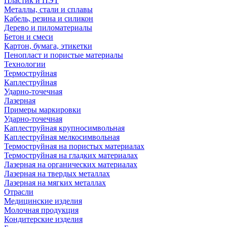
Пластик и ПЭТ
Металлы, стали и сплавы
Кабель, резина и силикон
Дерево и пиломатериалы
Бетон и смеси
Картон, бумага, этикетки
Пенопласт и пористые материалы
Технологии
Термоструйная
Каплеструйная
Ударно-точечная
Лазерная
Примеры маркировки
Ударно-точечная
Каплеструйная крупносимвольная
Каплеструйная мелкосимвольная
Термоструйная на пористых материалах
Термоструйная на гладких материалах
Лазерная на органических материалах
Лазерная на твердых металлах
Лазерная на мягких металлах
Отрасли
Медицинские изделия
Молочная продукция
Кондитерские изделия