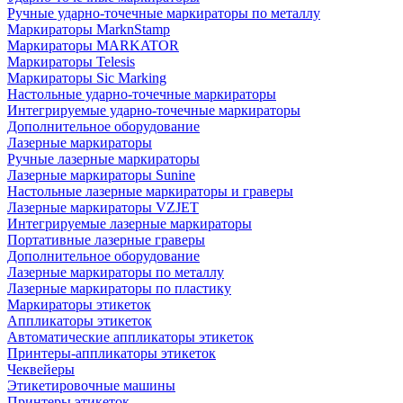
Ручные ударно-точечные маркираторы по металлу
Маркираторы MarknStamp
Маркираторы MARKATOR
Маркираторы Telesis
Маркираторы Sic Marking
Настольные ударно-точечные маркираторы
Интегрируемые ударно-точечные маркираторы
Дополнительное оборудование
Лазерные маркираторы
Ручные лазерные маркираторы
Лазерные маркираторы Sunine
Настольные лазерные маркираторы и граверы
Лазерные маркираторы VZJET
Интегрируемые лазерные маркираторы
Портативные лазерные граверы
Дополнительное оборудование
Лазерные маркираторы по металлу
Лазерные маркираторы по пластику
Маркираторы этикеток
Аппликаторы этикеток
Автоматические аппликаторы этикеток
Принтеры-аппликаторы этикеток
Чеквейеры
Этикетировочные машины
Принтеры этикеток