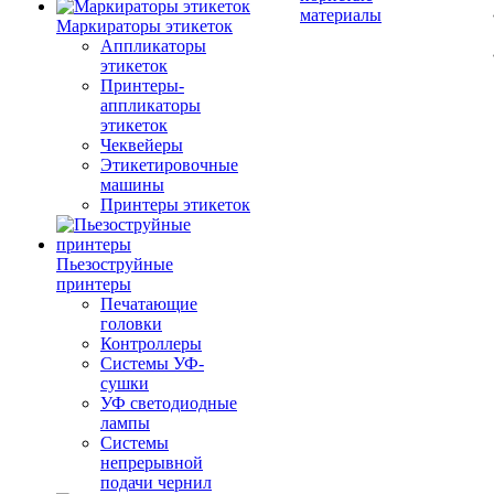
материалы
Маркираторы этикеток
Аппликаторы
этикеток
Принтеры-
аппликаторы
этикеток
Чеквейеры
Этикетировочные
машины
Принтеры этикеток
Пьезоструйные
принтеры
Печатающие
головки
Контроллеры
Системы УФ-
сушки
УФ светодиодные
лампы
Системы
непрерывной
подачи чернил