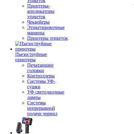
этикеток
Принтеры-
аппликаторы
этикеток
Чеквейеры
Этикетировочные
машины
Принтеры этикеток
Пьезоструйные
принтеры
Печатающие
головки
Контроллеры
Системы УФ-
сушки
УФ светодиодные
лампы
Системы
непрерывной
подачи чернил