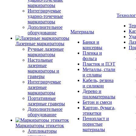
маркираторы
Интегрируемые
Техноло
ударно-точечные
маркираторы
Тер
Дополнительное
Кап
Материалы
оборудование
Уда
Банки и
Лаз
Лазерные маркираторы
консервы
Пр
Ручные лазерные
Пленка и
маркираторы
фольга
Настольные
Пластик и ПЭТ
лазерные
Металлы, стали
маркираторы и
и сплавы
граверы
Кабель, резина
Интегрируемые
и силикон
лазерные
Дерево и
маркираторы
пиломатериалы
Портативные
Бетон и смеси
лазерные граверы
Картон, бумага,
Дополнительное
этикетки
оборудование
Пенопласт и
пористые
Маркираторы этикеток
материалы
Аппликаторы