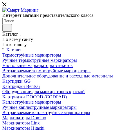
Интернет-магазин представительского класса
Каталог
По всему сайту
По каталогу
Каталог
Термоструйные маркираторы
Ручные термоструйные маркираторы
Настольные маркираторы этикеток
Встраиваемые термоструйные маркираторы
Дополнительное оборудование и расходные материалы
Картиджи GG
Картриджи Bentsai
Оборудование для маркираторов краской
Картриджи DOCOD (CODPAD)
Каплеструйные маркираторы
Ручные каплеструйные маркираторы
Встраиваемые каплеструйные маркираторы
Маркираторы Domino
Маркираторы Linx
Маркираторы Hitachi