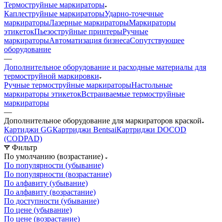
Термоструйные маркираторы
Каплеструйные маркираторы
Ударно-точечные
маркираторы
Лазерные маркираторы
Маркираторы
этикеток
Пьезоструйные принтеры
Ручные
маркираторы
Автоматизация бизнеса
Сопутствующее
оборудование
—
Дополнительное оборудование и расходные материалы для
термоструйной маркировки
Ручные термоструйные маркираторы
Настольные
маркираторы этикеток
Встраиваемые термоструйные
маркираторы
—
Дополнительное оборудование для маркираторов краской
Картиджи GG
Картриджи Bentsai
Картриджи DOCOD
(CODPAD)
Фильтр
По умолчанию (возрастание)
По популярности (убывание)
По популярности (возрастание)
По алфавиту (убывание)
По алфавиту (возрастание)
По доступности (убывание)
По цене (убывание)
По цене (возрастание)