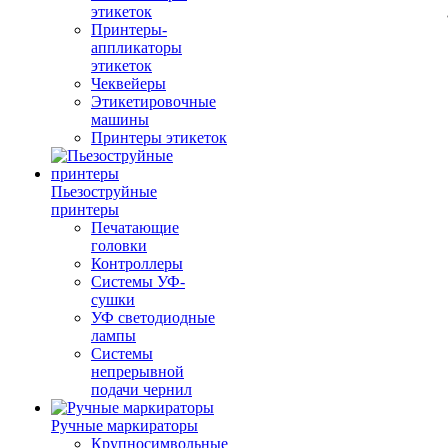
этикеток
Принтеры-
аппликаторы
этикеток
Чеквейеры
Этикетировочные
машины
Принтеры этикеток
Пьезоструйные
принтеры
Печатающие
головки
Контроллеры
Системы УФ-
сушки
УФ светодиодные
лампы
Системы
непрерывной
подачи чернил
Ручные маркираторы
Крупносимвольные