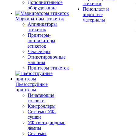
Дополнительное
этикетки
оборудование
Пенопласт и
пористые
Маркираторы этикеток
материалы
Аппликаторы
этикеток
Принтеры-
аппликаторы
этикеток
Чеквейеры
Этикетировочные
машины
Принтеры этикеток
Пьезоструйные
принтеры
Печатающие
головки
Контроллеры
Системы УФ-
сушки
УФ светодиодные
лампы
Системы