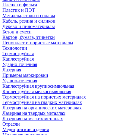
Пленка и фольга
Пластик и ПЭТ
Металлы, стали и сплавы
Кабель, резина и силикон
Дерево и пиломатериалы
Бетон и смеси
Картон, бумага, этикетки
Пенопласт и пористые материалы
Технологии
Термоструйная
Каплеструйная
Ударно-точечная
Лазерная
Примеры маркировки
Ударно-точечная
Каплеструйная крупносимвольная
Каплеструйная мелкосимвольная
Термоструйная на пористых материалах
Термоструйная на гладких материалах
Лазерная на органических материалах
Лазерная на твердых металлах
Лазерная на мягких металлах
Отрасли
Медицинские изделия
Молочная продукция