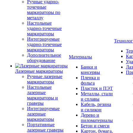
Ручные ударно-
точечные
маркираторы по
металлу
Настольные
ударно-точечные
маркираторы
Интегрируемые
Техноло
ударно-точечные
маркираторы
Тер
Дополнительное
Кап
Материалы
оборудование
Уда
Банки и
Лаз
Лазерные маркираторы
консервы
Пр
Ручные лазерные
Пленка и
маркираторы
фольга
Настольные
Пластик и ПЭТ
лазерные
Металлы, стали
маркираторы и
и сплавы
граверы
Кабель, резина
Интегрируемые
и силикон
лазерные
Дерево и
маркираторы
пиломатериалы
Портативные
Бетон и смеси
лазерные граверы
Картон, бумага,