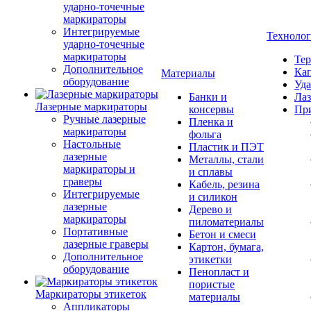
ударно-точечные
маркираторы
Интегрируемые
Техноло
ударно-точечные
маркираторы
Тер
Дополнительное
Кап
Материалы
оборудование
Уда
Банки и
Лаз
Лазерные маркираторы
консервы
Пр
Ручные лазерные
Пленка и
маркираторы
фольга
Настольные
Пластик и ПЭТ
лазерные
Металлы, стали
маркираторы и
и сплавы
граверы
Кабель, резина
Интегрируемые
и силикон
лазерные
Дерево и
маркираторы
пиломатериалы
Портативные
Бетон и смеси
лазерные граверы
Картон, бумага,
Дополнительное
этикетки
оборудование
Пенопласт и
пористые
Маркираторы этикеток
материалы
Аппликаторы