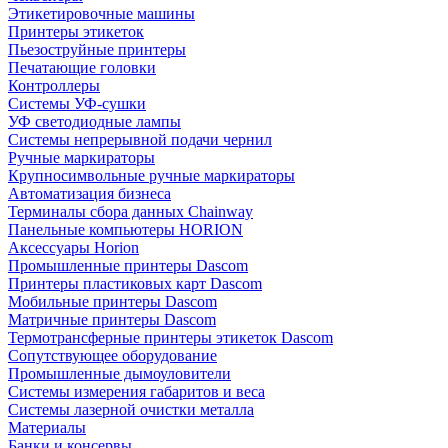
Этикетировочные машины
Принтеры этикеток
Пьезоструйные принтеры
Печатающие головки
Контроллеры
Системы УФ-сушки
УФ светодиодные лампы
Системы непрерывной подачи чернил
Ручные маркираторы
Крупносимвольные ручные маркираторы
Автоматизация бизнеса
Терминалы сбора данных Chainway
Панельные компьютеры HORION
Аксессуары Horion
Промышленные принтеры Dascom
Принтеры пластиковых карт Dascom
Мобильные принтеры Dascom
Матричные принтеры Dascom
Термотрансферные принтеры этикеток Dascom
Сопутствующее оборудование
Промышленные дымоуловители
Системы измерения габаритов и веса
Системы лазерной очистки металла
Материалы
Банки и консервы